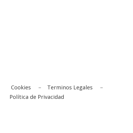
Cookies
–
Terminos Legales
–
Política de Privacidad
copyright: Húmicos y Derivados, S.L. 2022